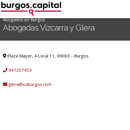
Ir
al
contenido
Abogados en Burgos
'
Abogadas Vizcarra y Glera
.
__('Search
for:')
Abogados en Burgos
.
Plaza Mayor, 4 Local 11, 09003 - Burgos
'
947207453
glera@icaburgos.com