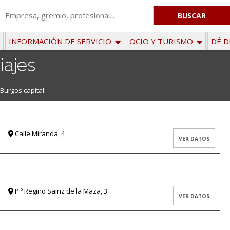
'
.
__('Search
INFORMACIÓN DE SERVICIO
OCIO Y TURISMO
DÉ D
for:')
iajes
.
'
Burgos capital.
Calle Miranda, 4
VER DATOS
P.º Regino Sainz de la Maza, 3
VER DATOS