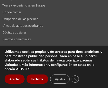
Tours y experiencias en Burgos
Dónde comer
Ocupación de las piscinas
Líneas de autobuses urbanos
Códigos postales
Centros comerciales
Información de interés
Utilizamos cookies propias y de terceros para fines analíticos y
Calendario laboral 2024 en Burgos
para mostrarle publicidad personalizada en base a un perfil
elaborado según sus hábitos de navegación (p.e. páginas
Calendario de festivos 2024 en Castilla y León
visitadas). Más información y configuración de éstas en la
Oficina de turismo
opción AJUSTES.
Fiestas de Burgos, Sampedros
CERRAR EL BANNER
Aceptar
Rechazar
Ajustes
La serie «El CID» de Amazon en Burgos
Llegar
Email
Llamar
Tiendas Vodafone
Farmacias en Burgos capital
Farmacias de guardia HOY en Burgos Capital