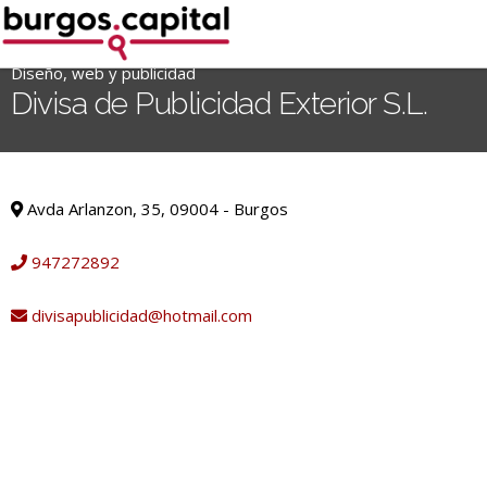
Ir
al
contenido
Diseño, web y publicidad
'
Divisa de Publicidad Exterior S.L.
.
__('Search
for:')
Diseño, web y publicidad
.
Avda Arlanzon, 35, 09004 - Burgos
'
947272892
divisapublicidad@hotmail.com