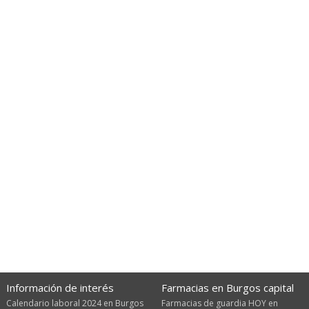
Información de interés
Farmacias en Burgos capital
Calendario laboral 2024 en Burgos
Farmacias de guardia HOY en