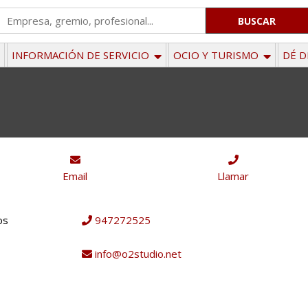
'
.
__('Search
INFORMACIÓN DE SERVICIO
OCIO Y TURISMO
DÉ D
for:')
.
'
Email
Llamar
os
947272525
info@o2studio.net