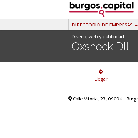
Ir
al
contenido
DIRECTORIO DE EMPRESAS
Diseño, web y publicidad
Oxshock Dll
Diseño, web y publicidad
Llegar
Calle Vitoria, 23, 09004 - Burg