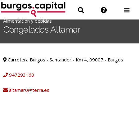
Ir
Ir
Información
Des
al
a
sobre
men
contenido
Alimentación y bebidas
'
Buscar
la
Congelados Altamar
.
web
__('Search
for:')
Alimentación y bebidas
.
Carretera Burgos - Santander - Km 4, 09007 - Burgos
'
947293160
altamar0@terra.es