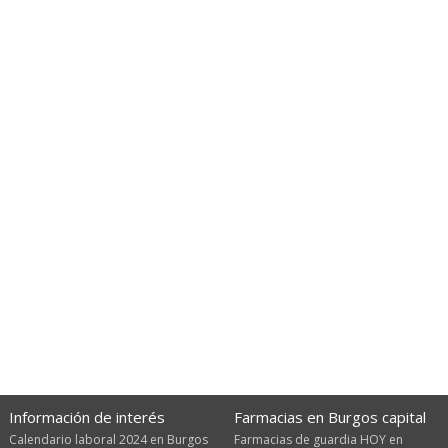
Información de interés
Farmacias en Burgos capital
Calendario laboral 2024 en Burgos
Farmacias de guardia HOY en