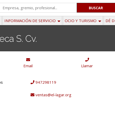
'
.
__('Search
INFORMACIÓN DE SERVICIO
OCIO Y TURISMO
DÉ D
for:')
.
eca S. Cv.
'
Email
Llamar
os
947298119
ventas@el-lagar.org