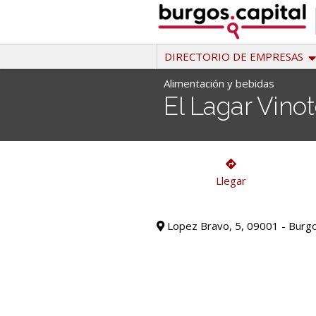
Ir
al
contenido
DIRECTORIO DE EMPRESAS
Alimentación y bebidas
El Lagar Vinot
Alimentación y bebidas
Llegar
Lopez Bravo, 5, 09001 - Burg