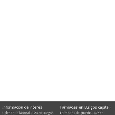
Información de interés
Farmacias en Burgos capital
Calendario laboral 2024 en Burgos
Farmacias de guardia HOY en