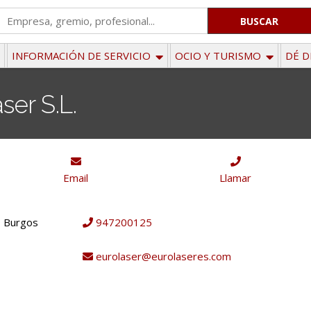
'
.
__('Search
INFORMACIÓN DE SERVICIO
OCIO Y TURISMO
DÉ D
for:')
.
ser S.L.
'
Email
Llamar
 - Burgos
947200125
eurolaser@eurolaseres.com