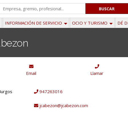
'
.
__('Search
INFORMACIÓN DE SERVICIO
OCIO Y TURISMO
DÉ D
for:')
.
Cabezon
'
Email
Llamar
 Burgos
947263016
jcabezon@jcabezon.com