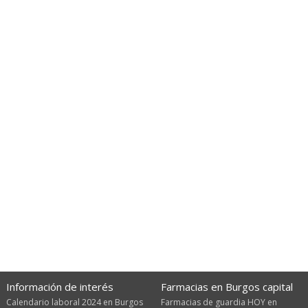
Información de interés
Farmacias en Burgos capital
Calendario laboral 2024 en Burgos
Farmacias de guardia HOY en