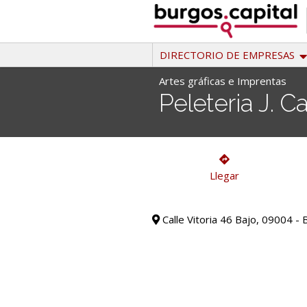
Ir
al
contenido
DIRECTORIO DE EMPRESAS
Artes gráficas e Imprentas
Peleteria J. 
Artes gráficas e Imprentas
Llegar
Calle Vitoria 46 Bajo, 09004 -