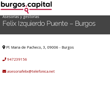
Ir
al
contenido
Asesorías y gestorías
'
Felix Izquierdo Puente – Burgos
.
__('Search
for:')
Asesorías y gestorías
.
Pl. Maria de Pacheco, 3, 09006 - Burgos
'
947239156
asesoriafelix@telefonica.net