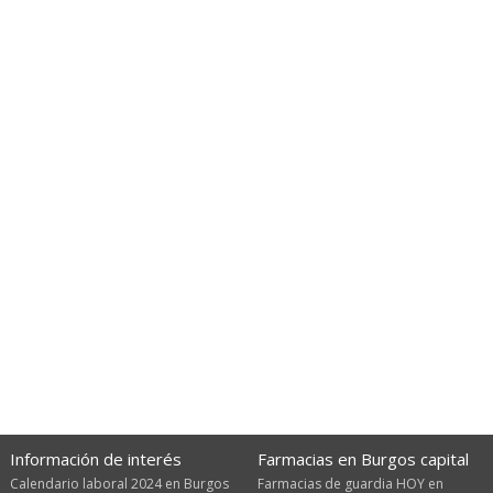
Información de interés
Farmacias en Burgos capital
Calendario laboral 2024 en Burgos
Farmacias de guardia HOY en