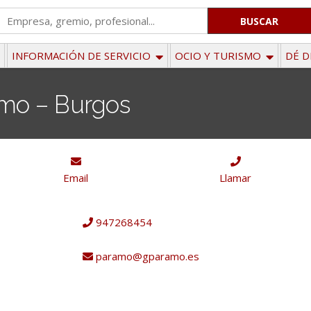
'
.
__('Search
INFORMACIÓN DE SERVICIO
OCIO Y TURISMO
DÉ D
for:')
.
amo – Burgos
'
Email
Llamar
947268454
paramo@gparamo.es