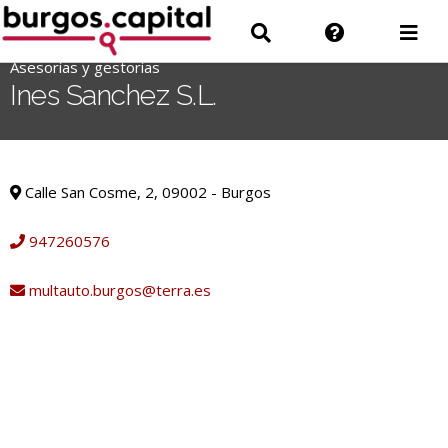
Ir
Ir
Información
Des
al
a
sobre
men
contenido
Asesorías y gestorías
'
Buscar
la
Ines Sanchez S.L.
.
web
__('Search
for:')
Asesorías y gestorías
.
Calle San Cosme, 2, 09002 - Burgos
'
947260576
multauto.burgos@terra.es