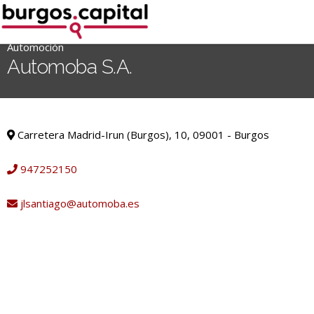
Ir
al
contenido
Automoción
'
Automoba S.A.
.
__('Search
for:')
Automoción
.
Carretera Madrid-Irun (Burgos), 10, 09001 - Burgos
'
947252150
jlsantiago@automoba.es