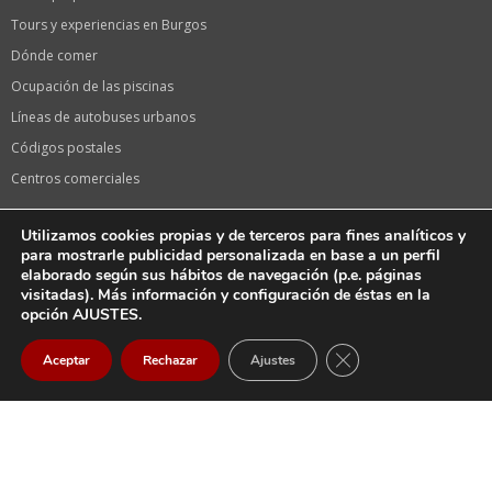
Tours y experiencias en Burgos
Dónde comer
Ocupación de las piscinas
Líneas de autobuses urbanos
Códigos postales
Centros comerciales
Información de interés
Utilizamos cookies propias y de terceros para fines analíticos y
Calendario laboral 2024 en Burgos
para mostrarle publicidad personalizada en base a un perfil
elaborado según sus hábitos de navegación (p.e. páginas
Calendario de festivos 2024 en Castilla y León
visitadas). Más información y configuración de éstas en la
Oficina de turismo
opción AJUSTES.
Fiestas de Burgos, Sampedros
CERRAR EL BANNER
Aceptar
Rechazar
Ajustes
La serie «El CID» de Amazon en Burgos
Llegar
Email
Llamar
Tiendas Vodafone
Farmacias en Burgos capital
Farmacias de guardia HOY en Burgos Capital