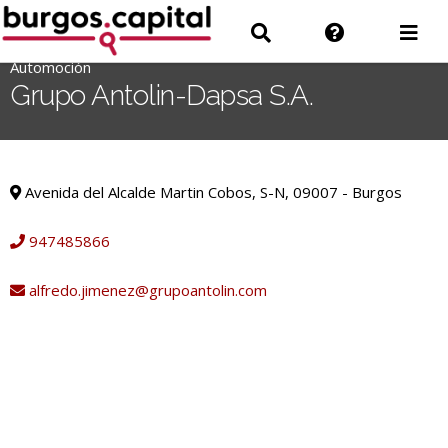
Ir
Ir
Información
Des
al
a
sobre
men
contenido
Automoción
'
Buscar
la
Grupo Antolin-Dapsa S.A.
.
web
__('Search
for:')
Automoción
.
Avenida del Alcalde Martin Cobos, S-N, 09007 - Burgos
'
947485866
alfredo.jimenez@grupoantolin.com