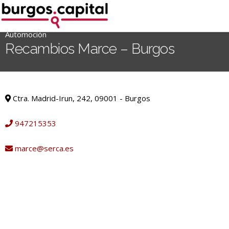
Ir
al
contenido
Automoción
'
Recambios Marce – Burgos
.
__('Search
for:')
Automoción
.
Ctra. Madrid-Irun, 242, 09001 - Burgos
'
947215353
marce@serca.es