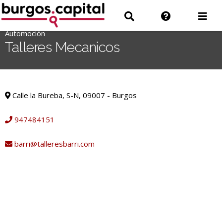
Ir
Ir
Información
Des
al
a
sobre
men
contenido
Automoción
'
Buscar
la
Talleres Mecanicos
.
web
__('Search
for:')
Automoción
.
Calle la Bureba, S-N, 09007 - Burgos
'
947484151
barri@talleresbarri.com