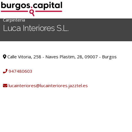
Ir
al
contenido
Carpintería
'
Luca Interiores S.L.
.
__('Search
for:')
Carpintería
.
Calle Vitoria, 258 - Naves Plastim, 28, 09007 - Burgos
'
947480603
lucainteriores@lucainteriores.jazztel.es