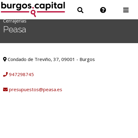
Ir
Ir
Información
Des
al
a
sobre
men
contenido
Cerrajerías
'
Buscar
la
Peasa
.
web
__('Search
for:')
Cerrajerías
.
Condado de Treviño, 37, 09001 - Burgos
'
947298745
presupuestos@peasa.es