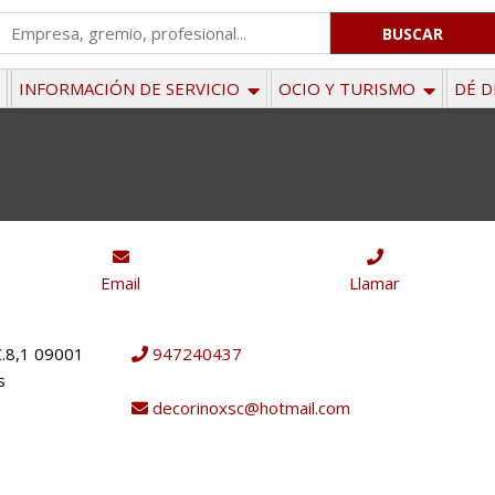
'
.
__('Search
INFORMACIÓN DE SERVICIO
OCIO Y TURISMO
DÉ D
for:')
.
'
Email
Llamar
C.8,1 09001
947240437
s
decorinoxsc@hotmail.com