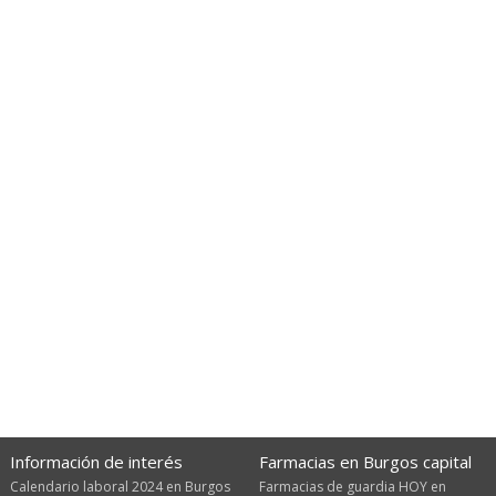
Información de interés
Farmacias en Burgos capital
Calendario laboral 2024 en Burgos
Farmacias de guardia HOY en