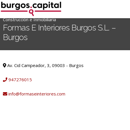
Ir
al
contenido
Construcción e Inmobiliaria
'
Formas E Interiores Burgos S.L. –
.
Burgos
__('Search
for:')
.
Construcción e Inmobiliaria
'
Av. Cid Campeador, 3, 09003 - Burgos
947276015
info@formaseinteriores.com