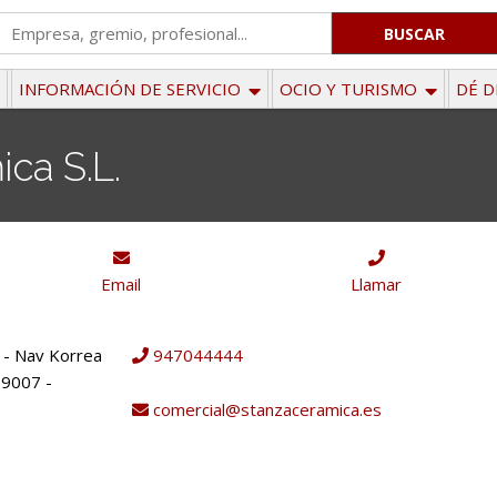
'
.
__('Search
INFORMACIÓN DE SERVICIO
OCIO Y TURISMO
DÉ D
for:')
.
ca S.L.
'
Email
Llamar
n - Nav Korrea
947044444
09007 -
comercial@stanzaceramica.es