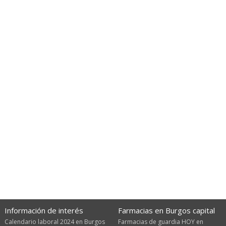
Información de interés
Farmacias en Burgos capital
Calendario laboral 2024 en Burgos
Farmacias de guardia HOY en