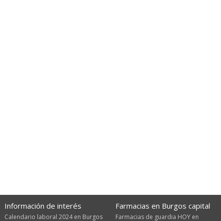
Información de interés
Farmacias en Burgos capital
Calendario laboral 2024 en Burgos
Farmacias de guardia HOY en