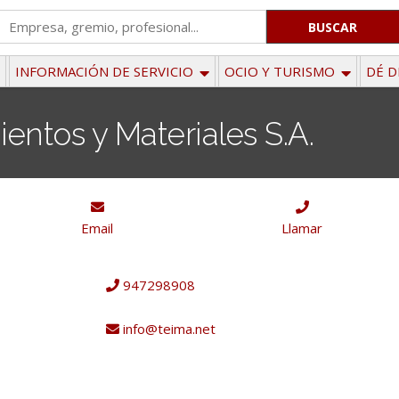
'
.
__('Search
INFORMACIÓN DE SERVICIO
OCIO Y TURISMO
DÉ D
for:')
.
entos y Materiales S.A.
'
Email
Llamar
947298908
info@teima.net