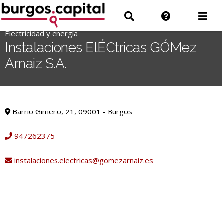
Ir
Ir
Información
Des
al
a
sobre
men
contenido
Electricidad y energía
'
Buscar
la
Instalaciones ElÉCtricas GÓMez
.
web
Arnaiz S.A.
__('Search
for:')
.
Electricidad y energía
'
Barrio Gimeno, 21, 09001 - Burgos
947262375
instalaciones.electricas@gomezarnaiz.es