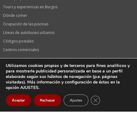
Tours y experiencias en Burgos
Dónde comer
Ocupación de las piscinas
Líneas de autobuses urbanos
Códigos postales
Centros comerciales
Información de interés
Utilizamos cookies propias y de terceros para fines analíticos y
Calendario laboral 2024 en Burgos
para mostrarle publicidad personalizada en base a un perfil
elaborado según sus hábitos de navegación (p.e. páginas
Calendario de festivos 2024 en Castilla y León
visitadas). Más información y configuración de éstas en la
Oficina de turismo
opción AJUSTES.
Fiestas de Burgos, Sampedros
CERRAR EL BANNER
Aceptar
Rechazar
Ajustes
La serie «El CID» de Amazon en Burgos
Llegar
Email
Llamar
Tiendas Vodafone
Farmacias en Burgos capital
Farmacias de guardia HOY en Burgos Capital