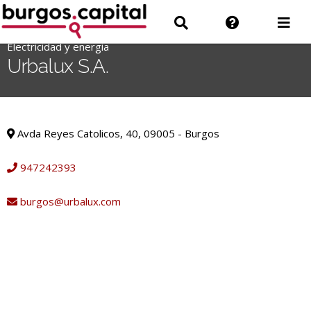
Ir
Ir
Información
Des
al
a
sobre
men
contenido
Electricidad y energía
'
Buscar
la
Urbalux S.A.
.
web
__('Search
for:')
Electricidad y energía
.
Avda Reyes Catolicos, 40, 09005 - Burgos
'
947242393
burgos@urbalux.com