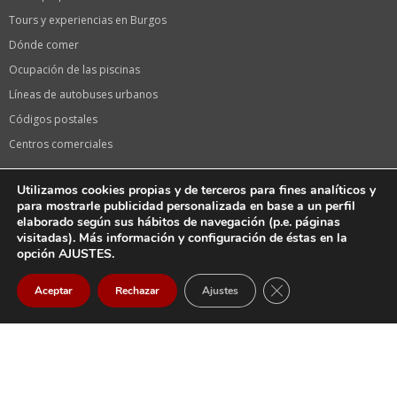
Tours y experiencias en Burgos
Dónde comer
Ocupación de las piscinas
Líneas de autobuses urbanos
Códigos postales
Centros comerciales
Información de interés
Utilizamos cookies propias y de terceros para fines analíticos y
Calendario laboral 2024 en Burgos
para mostrarle publicidad personalizada en base a un perfil
elaborado según sus hábitos de navegación (p.e. páginas
Calendario de festivos 2024 en Castilla y León
visitadas). Más información y configuración de éstas en la
Oficina de turismo
opción AJUSTES.
Fiestas de Burgos, Sampedros
CERRAR EL BANNER
Aceptar
Rechazar
Ajustes
La serie «El CID» de Amazon en Burgos
Llegar
Email
Llamar
Tiendas Vodafone
Farmacias en Burgos capital
Farmacias de guardia HOY en Burgos Capital