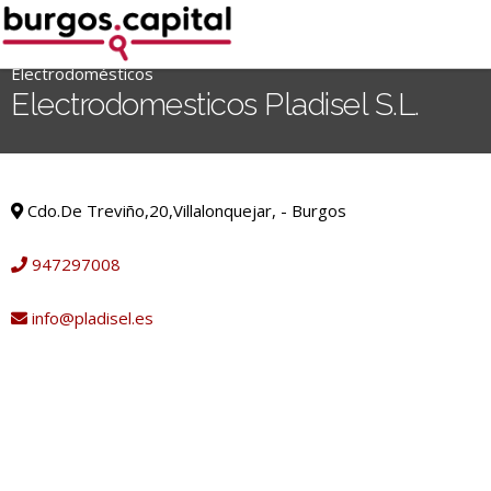
Ir
al
contenido
Electrodomésticos
'
Electrodomesticos Pladisel S.L.
.
__('Search
for:')
Electrodomésticos
.
Cdo.De Treviño,20,Villalonquejar, - Burgos
'
947297008
info@pladisel.es