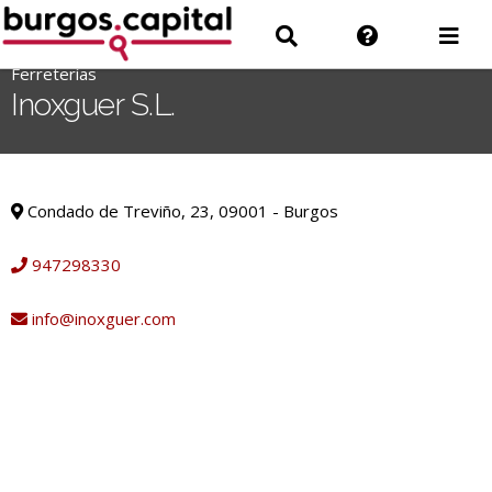
Ir
Ir
Información
Des
al
a
sobre
men
contenido
Ferreterías
'
Buscar
la
Inoxguer S.L.
.
web
__('Search
for:')
Ferreterías
.
Condado de Treviño, 23, 09001 - Burgos
'
947298330
info@inoxguer.com