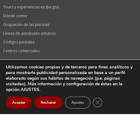
Tours y experiencias en Burgos
Dónde comer
Ocupación de las piscinas
Líneas de autobuses urbanos
Códigos postales
Centros comerciales
Información de interés
Utilizamos cookies propias y de terceros para fines analíticos y
Calendario laboral 2024 en Burgos
para mostrarle publicidad personalizada en base a un perfil
elaborado según sus hábitos de navegación (p.e. páginas
Calendario de festivos 2024 en Castilla y León
visitadas). Más información y configuración de éstas en la
Oficina de turismo
opción AJUSTES.
Fiestas de Burgos, Sampedros
CERRAR EL BANNER
Aceptar
Rechazar
Ajustes
La serie «El CID» de Amazon en Burgos
Llegar
Email
Llamar
Tiendas Vodafone
Farmacias en Burgos capital
Farmacias de guardia HOY en Burgos Capital