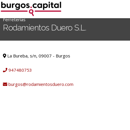
Ir
al
contenido
Ferreterías
'
Rodamientos Duero S.L.
.
__('Search
for:')
Ferreterías
.
La Bureba, s/n, 09007 - Burgos
'
947480753
burgos@rodamientosduero.com