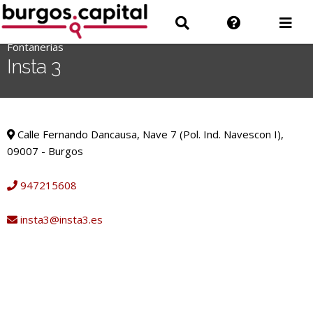
Ir
Ir
Información
Des
al
a
sobre
men
contenido
Fontanerías
'
Buscar
la
Insta 3
.
web
__('Search
for:')
Fontanerías
.
Calle Fernando Dancausa, Nave 7 (Pol. Ind. Navescon I),
'
09007 - Burgos
947215608
insta3@insta3.es