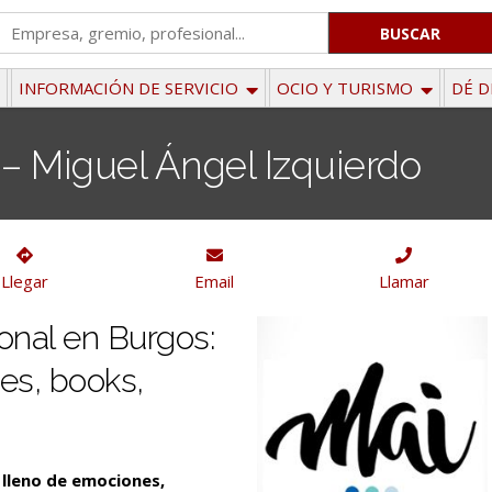
'
.
__('Search
INFORMACIÓN DE SERVICIO
OCIO Y TURISMO
DÉ D
for:')
.
 – Miguel Ángel Izquierdo
'
Llegar
Email
Llamar
onal en Burgos:
es, books,
 lleno de emociones,