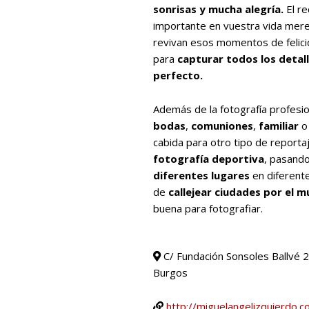
sonrisas y mucha alegría.
El re
importante en vuestra vida mere
revivan esos momentos de felicid
para
capturar todos los detall
perfecto.
Además de la fotografía profesion
bodas
,
comuniones
,
familiar
cabida para otro tipo de report
fotografía deportiva
, pasand
diferentes lugares
en diferent
de
callejear ciudades por el 
buena para fotografiar.
C/ Fundación Sonsoles Ballvé 2
Burgos
http://miguelangelizquierdo.c