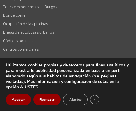
Tours y experiencias en Burgos
Dónde comer
Ocupación de las piscinas
Líneas de autobuses urbanos
Códigos postales
Centros comerciales
Información de interés
Utilizamos cookies propias y de terceros para fines analíticos y
Calendario laboral 2024 en Burgos
para mostrarle publicidad personalizada en base a un perfil
elaborado según sus hábitos de navegación (p.e. páginas
Calendario de festivos 2024 en Castilla y León
visitadas). Más información y configuración de éstas en la
Oficina de turismo
opción AJUSTES.
Fiestas de Burgos, Sampedros
CERRAR EL BANNER
Aceptar
Rechazar
Ajustes
La serie «El CID» de Amazon en Burgos
Llegar
Email
Llamar
Tiendas Vodafone
Farmacias en Burgos capital
Farmacias de guardia HOY en Burgos Capital