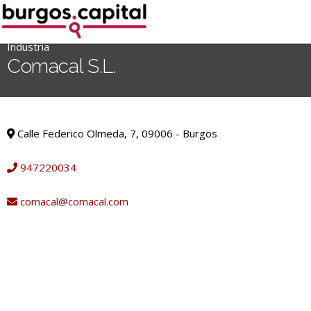
Ir
al
contenido
Industria
'
Comacal S.L.
.
__('Search
for:')
Industria
.
Calle Federico Olmeda, 7, 09006 - Burgos
'
947220034
comacal@comacal.com