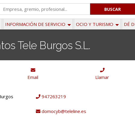
'
.
__('Search
INFORMACIÓN DE SERVICIO
OCIO Y TURISMO
DÉ D
for:')
.
tos Tele Burgos S.L.
'
Email
Llamar
 Burgos
947263219
domocyb@teleline.es