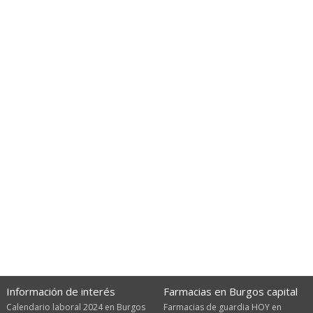
Información de interés
Farmacias en Burgos capital
Calendario laboral 2024 en Burgos
Farmacias de guardia HOY en