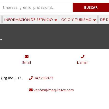
'
.
__('Search
INFORMACIÓN DE SERVICIO
OCIO Y TURISMO
DÉ D
for:')
.
.
'
Email
Llamar
(Pg Ind ), 11,
947298027
ventas@maquituve.com