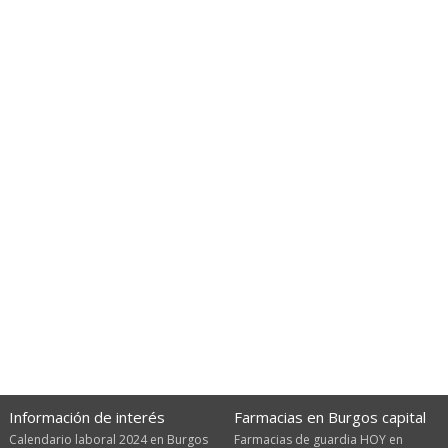
Información de interés
Farmacias en Burgos capital
Calendario laboral 2024 en Burgos
Farmacias de guardia HOY en