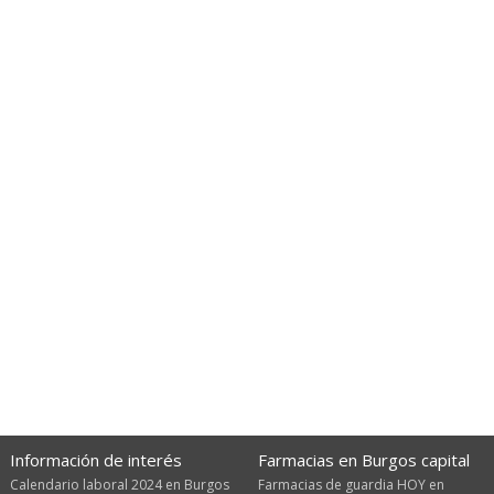
Información de interés
Farmacias en Burgos capital
Calendario laboral 2024 en Burgos
Farmacias de guardia HOY en