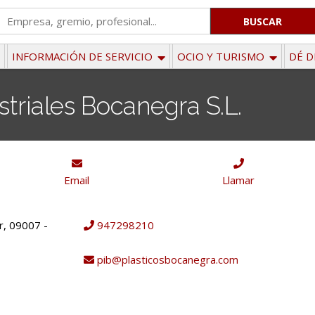
'
.
__('Search
INFORMACIÓN DE SERVICIO
OCIO Y TURISMO
DÉ D
for:')
.
striales Bocanegra S.L.
'
Email
Llamar
r, 09007 -
947298210
pib@plasticosbocanegra.com