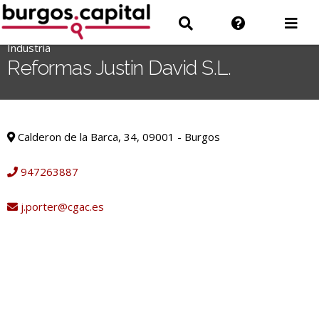
Ir
Ir
Información
Des
al
a
sobre
men
contenido
Industria
'
Buscar
la
Reformas Justin David S.L.
.
web
__('Search
for:')
Industria
.
Calderon de la Barca, 34, 09001 - Burgos
'
947263887
j.porter@cgac.es