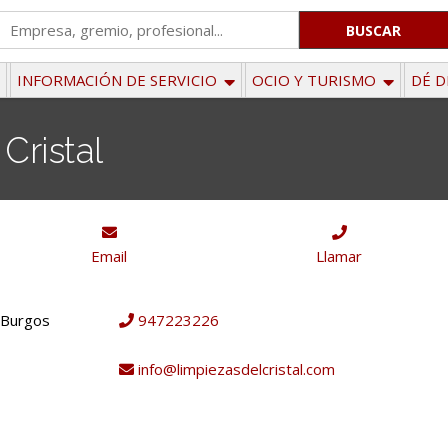
'
.
__('Search
INFORMACIÓN DE SERVICIO
OCIO Y TURISMO
DÉ D
for:')
.
Cristal
'
Email
Llamar
- Burgos
947223226
info@limpiezasdelcristal.com