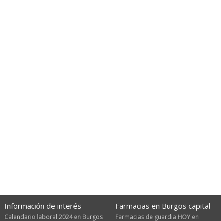
Información de interés
Farmacias en Burgos capital
Calendario laboral 2024 en Burgos
Farmacias de guardia HOY en