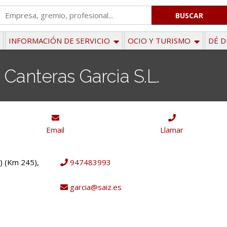
'
.
__('Search
INFORMACIÓN DE SERVICIO
OCIO Y TURISMO
DÉ D
for:')
.
Canteras Garcia S.L.
'
Email
Llamar
) (Km 245),
947483993
garcia@saiz.es