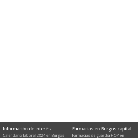
Información de interés
Farmacias en Burgos capital
Calendario laboral 2024 en Burgos
Farmacias de guardia HOY en