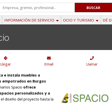
'
.
__('Search
INFORMACIÓN DE SERVICIO
OCIO Y TURISMO
DÉ D
for:')
.
cio
'
Llegar
Email
Llamar
ca e instala muebles a
os empotrados en Burgos
marios Spacio
ofrece
spacios personalizados y a
 el diseño del proyecto hasta la