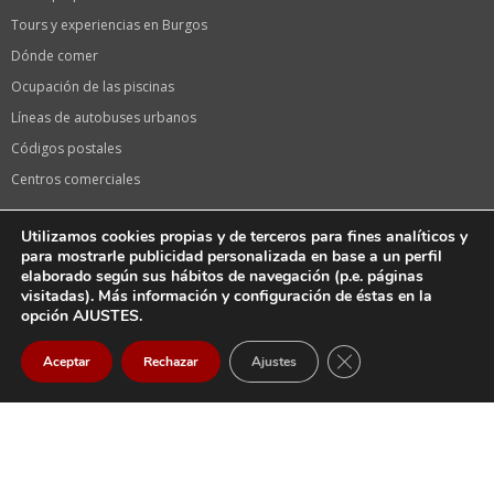
Tours y experiencias en Burgos
Dónde comer
Ocupación de las piscinas
Líneas de autobuses urbanos
Códigos postales
Centros comerciales
Información de interés
Utilizamos cookies propias y de terceros para fines analíticos y
Calendario laboral 2024 en Burgos
para mostrarle publicidad personalizada en base a un perfil
elaborado según sus hábitos de navegación (p.e. páginas
Calendario de festivos 2024 en Castilla y León
visitadas). Más información y configuración de éstas en la
Oficina de turismo
opción AJUSTES.
Fiestas de Burgos, Sampedros
CERRAR EL BANNER
Aceptar
Rechazar
Ajustes
La serie «El CID» de Amazon en Burgos
Llegar
Email
Llamar
Tiendas Vodafone
Farmacias en Burgos capital
Farmacias de guardia HOY en Burgos Capital