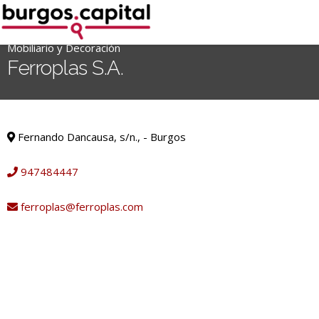
Ir
al
contenido
Mobiliario y Decoración
'
Ferroplas S.A.
.
__('Search
for:')
Mobiliario y Decoración
.
Fernando Dancausa, s/n., - Burgos
'
947484447
ferroplas@ferroplas.com