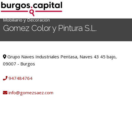
Ir
al
contenido
Mobiliario y Decoración
'
Gomez Color y Pintura S.L.
.
__('Search
for:')
Mobiliario y Decoración
.
Grupo Naves Industriales Pentasa, Naves 43 45 bajo,
'
09007 - Burgos
947484764
info@gomezsaez.com