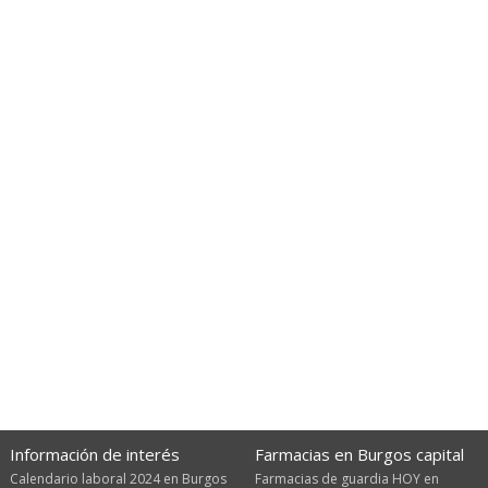
Información de interés
Farmacias en Burgos capital
Calendario laboral 2024 en Burgos
Farmacias de guardia HOY en