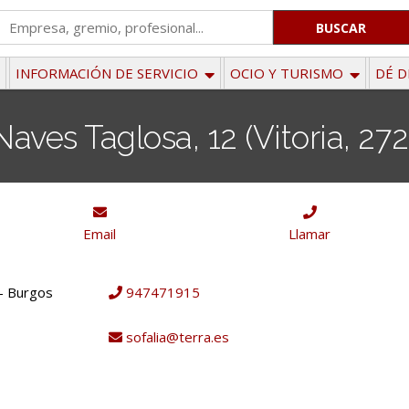
'
.
__('Search
INFORMACIÓN DE SERVICIO
OCIO Y TURISMO
DÉ D
for:')
.
Naves Taglosa, 12 (Vitoria, 272
'
Email
Llamar
 - Burgos
947471915
sofalia@terra.es