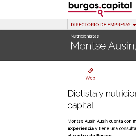
Ir
al
contenido
DIRECTORIO DE EMPRESAS
Nutricionistas
Montse Ausín, 
Nutricionistas
Web
Dietista y nutrici
capital
Montse Ausín Ausín cuenta con
m
experiencia
y tiene una consult
el centro de Burgos.