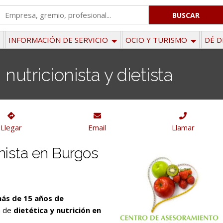
'
.
__('Search
INFORMACIÓN DE SERVICIO
OCIO Y TURISMO
DÉ D
for:')
.
nutricionista y dietista
'
Llegar
Email
Llamar
onista en Burgos
ás de 15 años de
a de
dietética y nutrición en