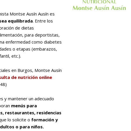
ionista Montse Ausín Ausín es
sea equilibrada
. Entre los
oración de dietas
limentación, para deportistas,
una enfermedad como diabetes
 edades o etapas (embarazos,
ntil, etc.).
iales en Burgos, Montse Ausín
ulta de nutrición online
948)
es y mantener un adecuado
boran
menús para
s, restaurantes, residencias
ue lo solicite o
formación y
dultos o para niños.