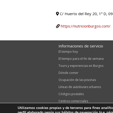
C/ Huerto del Rey 20, 1º D, 0
https://nutricionburgos.com/
Informaciones de servicio
El tiempo hoy
El tiempo para el fin de semana
Tours y experiencias en Burgos
Dónde comer
Ocupación de las piscinas
Líneas de autobuses urbanos
Códigos postales
Centros comerciales
Utilizamos cookies propias y de terceros para fines analít
2026 ·
Burgos.Capital
|
Innovan
perfil elaborado según sus hábitos de navegación (p.e. pág