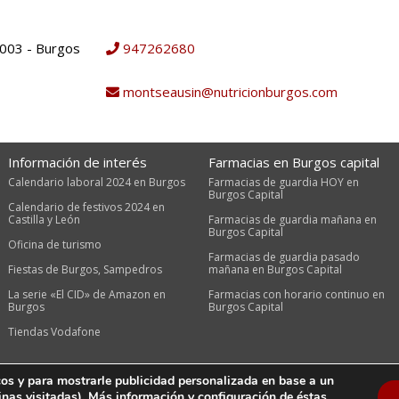
9003 - Burgos
947262680
montseausin@nutricionburgos.com
Información de interés
Farmacias en Burgos capital
Calendario laboral 2024 en Burgos
Farmacias de guardia HOY en
Burgos Capital
Calendario de festivos 2024 en
Castilla y León
Farmacias de guardia mañana en
Burgos Capital
Oficina de turismo
Farmacias de guardia pasado
Fiestas de Burgos, Sampedros
mañana en Burgos Capital
La serie «El CID» de Amazon en
Farmacias con horario continuo en
Burgos
Burgos Capital
Tiendas Vodafone
icos y para mostrarle publicidad personalizada en base a un
ity diseño web
inas visitadas). Más información y configuración de éstas