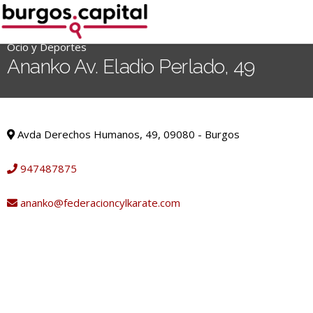
Ir
al
contenido
Ocio y Deportes
'
Ananko Av. Eladio Perlado, 49
.
__('Search
for:')
Ocio y Deportes
.
Avda Derechos Humanos, 49, 09080 - Burgos
'
947487875
ananko@federacioncylkarate.com