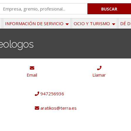
'
.
__('Search
INFORMACIÓN DE SERVICIO
OCIO Y TURISMO
DÉ D
for:')
.
eologos
'
Email
Llamar
947256936
aratikos@terra.es