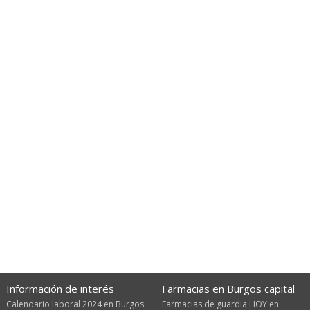
Información de interés
Farmacias en Burgos capital
Calendario laboral 2024 en Burgos
Farmacias de guardia HOY en