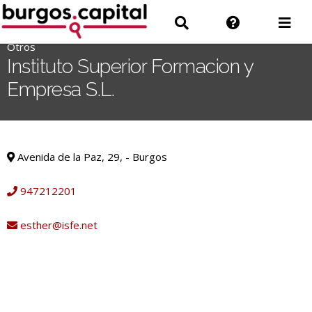
Ir
Ir
Información
Des
al
a
sobre
men
contenido
Otros
'
Buscar
la
Instituto Superior Formacion y
.
web
Empresa S.L.
__('Search
for:')
.
Otros
'
Avenida de la Paz, 29, - Burgos
947212201
esther@isfe.net