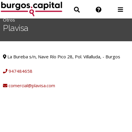
Ir
Ir
Información
Des
al
a
sobre
men
contenido
Otros
'
Buscar
la
Plavisa
.
web
__('Search
for:')
Otros
.
La Bureba s/n, Nave Río Pico 28, Pol. Villalluda, - Burgos
'
947484658
comercial@plavisa.com