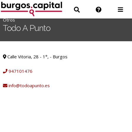
Ir
Ir
Información
Des
al
a
sobre
men
contenido
Otros
'
Buscar
la
Todo A Punto
.
web
__('Search
for:')
Otros
.
Calle Vitoria, 28 - 1°, - Burgos
'
947101476
info@todoapunto.es