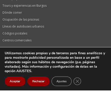
Tours y experiencias en Burgos
Dónde comer
Ocupación de las piscinas
Líneas de autobuses urbanos
Códigos postales
Centros comerciales
Información de interés
Utilizamos cookies propias y de terceros para fines analíticos y
Calendario laboral 2024 en Burgos
para mostrarle publicidad personalizada en base a un perfil
elaborado según sus hábitos de navegación (p.e. páginas
Calendario de festivos 2024 en Castilla y León
visitadas). Más información y configuración de éstas en la
Oficina de turismo
opción AJUSTES.
Fiestas de Burgos, Sampedros
CERRAR EL BANNER
Aceptar
Rechazar
Ajustes
La serie «El CID» de Amazon en Burgos
Llegar
Email
Llamar
Tiendas Vodafone
Farmacias en Burgos capital
Farmacias de guardia HOY en Burgos Capital