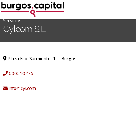
Ir
al
contenido
Servicios
'
Cylcom S.L.
.
__('Search
for:')
Servicios
.
Plaza Fco. Sarmiento, 1, - Burgos
'
600510275
info@cyl.com