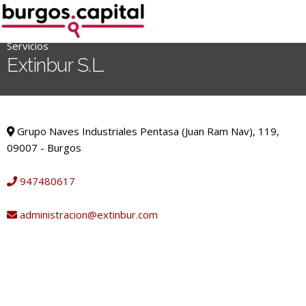
Ir
al
contenido
Servicios
'
Extinbur S.L.
.
__('Search
for:')
Servicios
.
Grupo Naves Industriales Pentasa (Juan Ram Nav), 119,
'
09007 - Burgos
947480617
administracion@extinbur.com