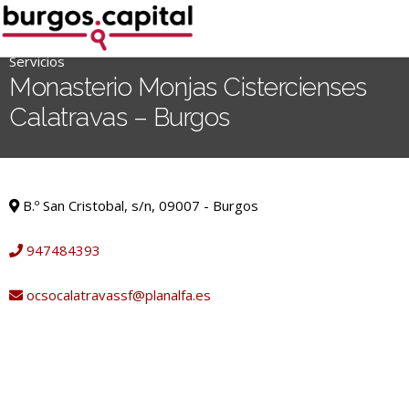
Ir
al
contenido
Servicios
'
Monasterio Monjas Cistercienses
.
Calatravas – Burgos
__('Search
for:')
.
Servicios
'
B.º San Cristobal, s/n, 09007 - Burgos
947484393
ocsocalatravassf@planalfa.es