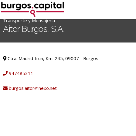
Ir
al
contenido
Transporte y Mensajería
'
Aitor Burgos, S.A.
.
__('Search
for:')
Transporte y Mensajería
.
Ctra. Madrid-Irun, Km. 245, 09007 - Burgos
'
947485311
burgos.aitor@nexo.net